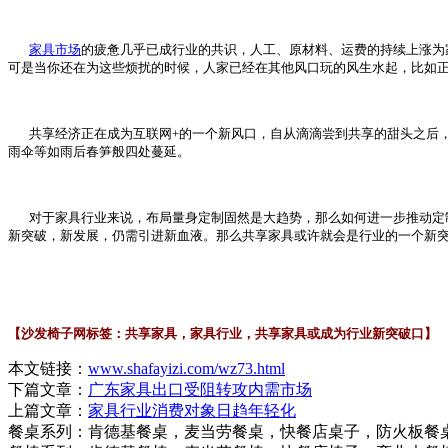
家具市场
的疲惫几乎已成行业的共识，人工、原材料、运费的持续上涨为
可是当你还在为这些烦扰的时候，人家已经在其他风口玩的风生水起，比如
共享经济正在成为互联网+的一个新风口，自从滴滴尝到共享的甜头之后，
雨伞等如雨后春笋般四处蔓延。
对于家具行业来说，布局量身定制固然是大趋势，那么如何进一步推动定制
新突破，新发展，仍需引进新血液。那么共享家具或许就会是行业的一个新
【沙发椅子网标签：共享家具，家具行业，共享家具或成为行业新突破口】
本文链接：
www.shafayizi.com/wz73.html
下篇文章：
广东家具出口受阻转攻内需市场
上篇文章：
家具行业消费对象日趋年轻化
餐桌系列：肯德基餐桌，麦当劳餐桌，快餐店桌子，防火板餐