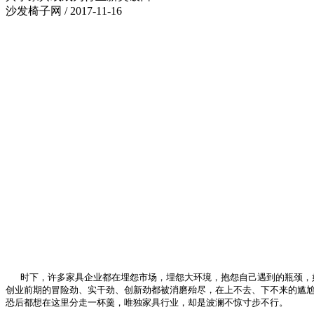
沙发椅子网 / 2017-11-16
时下，许多家具企业都在埋怨市场，埋怨大环境，抱怨自己遇到的瓶颈，如
创业前期的冒险劲、实干劲、创新劲都被消磨殆尽，在上不去、下不来的尴
恐后都想在这里分走一杯羹，唯独家具行业，却是波澜不惊寸步不行。