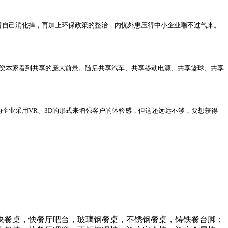
得自己消化掉，再加上环保政策的整治，内忧外患压得中小企业喘不过气来。
资本家看到共享的庞大前景。随后共享汽车、共享移动电源、共享篮球、共享
业采用VR、3D的形式来增强客户的体验感，但这还远远不够，要想获得
快餐桌，快餐厅吧台，玻璃钢餐桌，不锈钢餐桌，铸铁餐台脚；