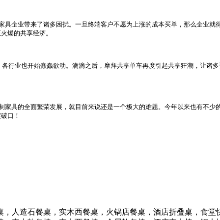
家具企业带来了诸多困扰。一旦终端客户不愿为上涨的成本买单，那么企业就
正火爆的共享经济。
各行业也开始蠢蠢欲动。滴滴之后，摩拜共享单车再度引起共享狂潮，让诸多
家具的全面繁荣发展，就目前来说还是一个极大的难题。今年以来也有不少的企
突破口！
桌，人造石餐桌，实木西餐桌，火锅店餐桌，酒店折叠桌，食堂