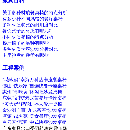
家具百科
关于多种材质餐桌椅的特点分析
有多少种不同风格的餐厅桌椅
多种材质餐桌的耐用度对比
餐饮桌子的材质有哪几种
不同材质餐椅的特点分析
餐厅椅子的品种有哪些
多种材质卡座沙发分析对比
卡座沙发的种类有哪些
工程案例
“花椒俏”南海万科店卡座餐桌椅
佛山“快乐家”自选快餐卡座桌椅
惠州“寻味坊”休闲吧沙发桌椅
东莞“文苑”港式茶餐厅卡座桌椅
“黄大妈”智能机器人餐厅桌椅
金沙洲广百“九龙茶室”沙发桌椅
河源“越名苑”美食餐厅沙发桌椅
白云区“冠客”中式快餐沙发桌椅
广东家具出口受阻转攻内需市场