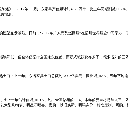
述》，2017年1-5月广东家具产值累计约4875万件，比上年同期削减11.
现负增加。
望益发激烈。日前，“2017年广东商品巡回展”在扬州世界展览中间举办，初
继续降低，但全体仍坚持全国龙头位置。而新式城镇化布景下，很多省外的三
上一年广东省家具出口总额约185.2亿美元，同比增加2%，五年平均递增率达
上一年估计值增加10%，约占全国总额的30%。本年的要点将是加大三、四级商场
，以大型购物节、明星演唱会、夜购、以旧换新、明码实价、特性定制、网购、