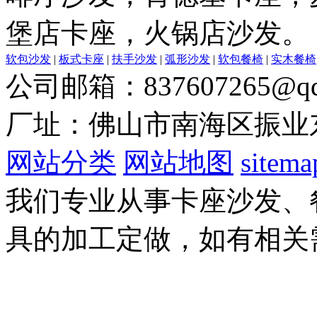
堡店卡座，火锅店沙发。
软包沙发
|
板式卡座
|
扶手沙发
|
弧形沙发
|
软包餐椅
|
实木餐椅
公司邮箱：837607265@qq
厂址：佛山市南海区振业
网站分类
网站地图
sitema
我们专业从事卡座沙发、
具的加工定做，如有相关