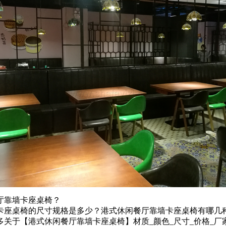
厅靠墙卡座桌椅？
卡座桌椅的尺寸规格是多少？港式休闲餐厅靠墙卡座桌椅有哪几
关于【港式休闲餐厅靠墙卡座桌椅】材质_颜色_尺寸_价格_厂