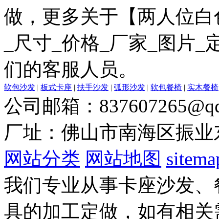
做，更多关于【两人位白
_尺寸_价格_厂家_图片
们的客服人员。
软包沙发
|
板式卡座
|
扶手沙发
|
弧形沙发
|
软包餐椅
|
实木餐椅
公司邮箱：837607265@qq
厂址：佛山市南海区振业
网站分类
网站地图
sitema
我们专业从事卡座沙发、
具的加工定做，如有相关